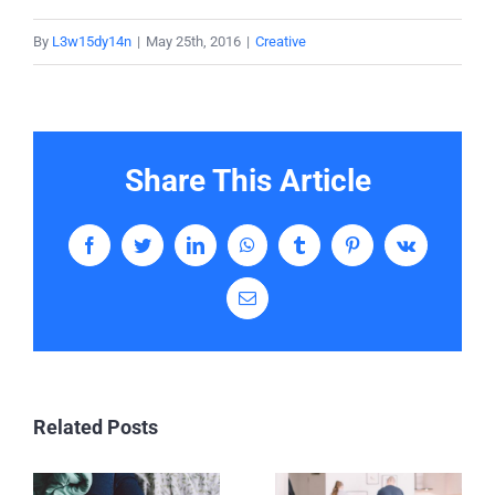
By
L3w15dy14n
|
May 25th, 2016
|
Creative
Share This Article
Facebook
Twitter
LinkedIn
WhatsApp
Tumblr
Pinterest
Vk
Email
Related Posts