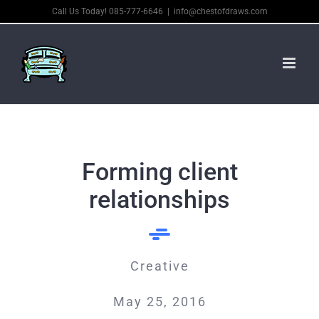
Skip
Call Us Today! 085-777-6646
|
info@chestofdraws.com
to
content
Forming client
relationships
Creative
May 25, 2016