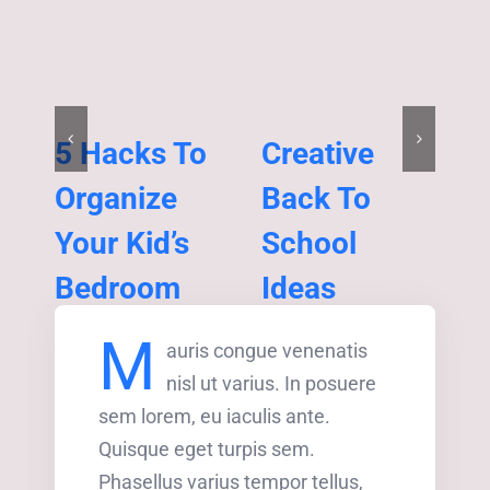
5 Hacks To
Creative
F
Organize
Back To
F
Your Kid’s
School
Acc
Bedroom
Ideas
Gifts
,
Pranks
Accessories
,
Gifts
,
Pranks
M
auris congue venenatis
nisl ut varius. In posuere
sem lorem, eu iaculis ante.
Quisque eget turpis sem.
Phasellus varius tempor tellus,