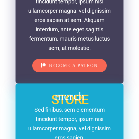
tincidunt tempor, ipsum nisi
ullamcorper magna, vel dignissim
eros sapien at sem. Aliquam
interdum, ante eget sagittis
fermentum, mauris metus luctus
sem, at molestie.
BECOME A PATRON
merch
STORE
Sed finibus, sem elementum
tincidunt tempor, ipsum nisi
ullamcorper magna, vel dignissim
eros sapien.