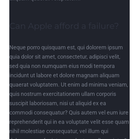
Can Apple afford a failure?
Neque porro quisquam est, qui dolorem ipsum
quia dolor sit amet, consectetur, adipisci velit,
sed quia non numquam eius modi tempora
incidunt ut labore et dolore magnam aliquam
quaerat voluptatem. Ut enim ad minima veniam,
quis nostrum exercitationem ullam corporis
suscipit laboriosam, nisi ut aliquid ex ea
commodi consequatur? Quis autem vel eum iure
reprehenderit qui in ea voluptate velit esse quam
nihil molestiae consequatur, vel illum qui