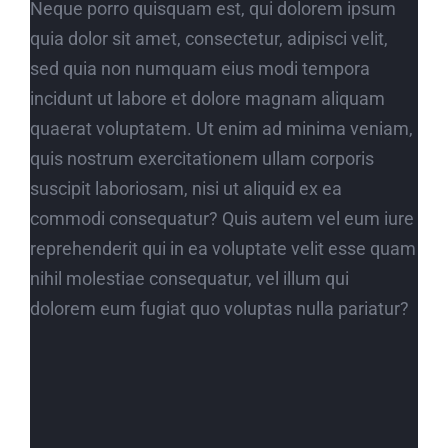
Neque porro quisquam est, qui dolorem ipsum
quia dolor sit amet, consectetur, adipisci velit,
sed quia non numquam eius modi tempora
incidunt ut labore et dolore magnam aliquam
quaerat voluptatem. Ut enim ad minima veniam,
quis nostrum exercitationem ullam corporis
suscipit laboriosam, nisi ut aliquid ex ea
commodi consequatur? Quis autem vel eum iure
reprehenderit qui in ea voluptate velit esse quam
nihil molestiae consequatur, vel illum qui
dolorem eum fugiat quo voluptas nulla pariatur?