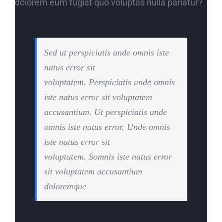
dolorem eum fugiat quo voluptas nulla pariatur?
Sed ut perspiciatis unde omnis iste
natus error sit
voluptatem. Perspiciatis unde omnis
iste natus error sit voluptatem
accusantium. Ut perspiciatis unde
omnis iste natus error. Unde omnis
iste natus error sit
voluptatem. Somnis iste natus error
sit voluptatem accusantium
doloremque