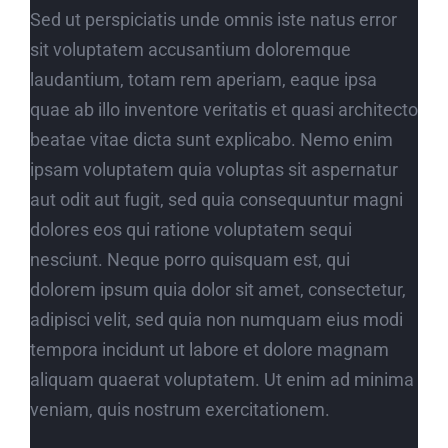
Sed ut perspiciatis unde omnis iste natus error
sit voluptatem accusantium doloremque
laudantium, totam rem aperiam, eaque ipsa
quae ab illo inventore veritatis et quasi architecto
beatae vitae dicta sunt explicabo. Nemo enim
ipsam voluptatem quia voluptas sit aspernatur
aut odit aut fugit, sed quia consequuntur magni
dolores eos qui ratione voluptatem sequi
nesciunt. Neque porro quisquam est, qui
dolorem ipsum quia dolor sit amet, consectetur,
adipisci velit, sed quia non numquam eius modi
tempora incidunt ut labore et dolore magnam
aliquam quaerat voluptatem. Ut enim ad minima
veniam, quis nostrum exercitationem.