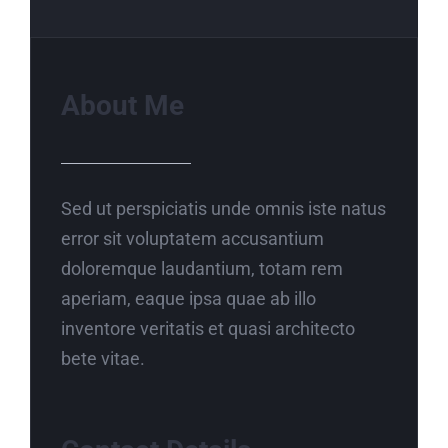
About Me
Sed ut perspiciatis unde omnis iste natus
error sit voluptatem accusantium
doloremque laudantium, totam rem
aperiam, eaque ipsa quae ab illo
inventore veritatis et quasi architecto
bete vitae.