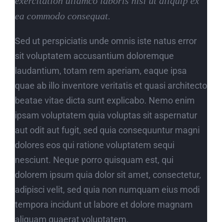
exercitation ullamco laboris nisi ut aliquip ex
ea commodo consequat.
Sed ut perspiciatis unde omnis iste natus error
sit voluptatem accusantium doloremque
laudantium, totam rem aperiam, eaque ipsa
quae ab illo inventore veritatis et quasi architecto
beatae vitae dicta sunt explicabo. Nemo enim
ipsam voluptatem quia voluptas sit aspernatur
aut odit aut fugit, sed quia consequuntur magni
dolores eos qui ratione voluptatem sequi
nesciunt. Neque porro quisquam est, qui
dolorem ipsum quia dolor sit amet, consectetur,
adipisci velit, sed quia non numquam eius modi
tempora incidunt ut labore et dolore magnam
aliquam quaerat voluptatem.