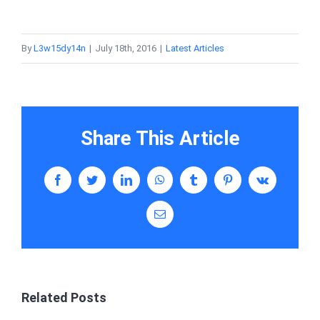
By
L3w15dy14n
|
July 18th, 2016
|
Latest Articles
Share This Article
Facebook
Twitter
LinkedIn
WhatsApp
Tumblr
Pinterest
Vk
Email
Related Posts