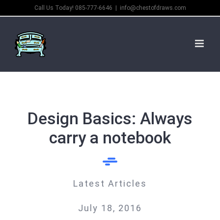
Skip
Call Us Today! 085-777-6646
|
info@chestofdraws.com
to
content
Design Basics: Always
carry a notebook
Latest Articles
July 18, 2016