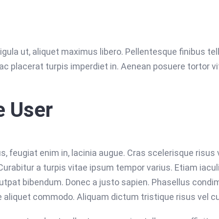
gula ut, aliquet maximus libero. Pellentesque finibus tell
ac placerat turpis imperdiet in. Aenean posuere tortor v
e User
feugiat enim in, lacinia augue. Cras scelerisque risus v
abitur a turpis vitae ipsum tempor varius. Etiam iaculis
lutpat bibendum. Donec a justo sapien. Phasellus condi
 aliquet commodo. Aliquam dictum tristique risus vel c