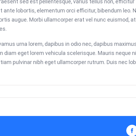
esent sed est pellentesque, varius tellus non, efficitur 
t ante lobortis, elementum orci efficitur, bibendum leo. Nu
rtis augue. Morbi ullamcorper erat vel nunc euismod, at
es.
Vivamus urna lorem, dapibus in odio nec, dapibus maximus
in diam eget lorem vehicula scelerisque. Mauris neque n
Etiam pulvinar nibh eget ullamcorper rutrum. Duis nec lob
F