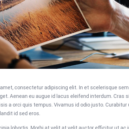
 amet, consectetur adipiscing elit. In et scelerisque se
eget. Aenean eu augue id lacus eleifend interdum. Cras s
lisis a orci quis tempus. Vivamus id odio justo. Curabit
andit id sed eros.
nia lobortis. Morbi at velit at velit auctor efficitur ut ac j