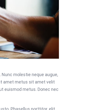
m. Nunc molestie neque augue,
it amet metus sit amet velit
ur ut euismod metus. Donec nec
usto. Phasellus porttitor, elit