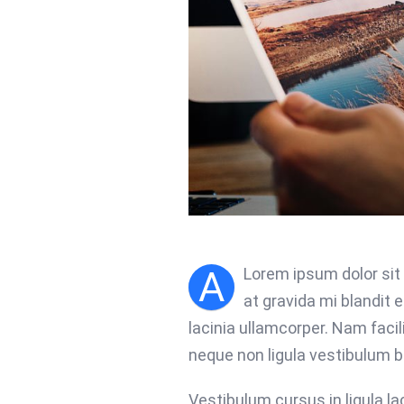
A
Lorem ipsum dolor sit
at gravida mi blandit 
lacinia ullamcorper. Nam faci
neque non ligula vestibulum bl
Vestibulum cursus in ligula laci