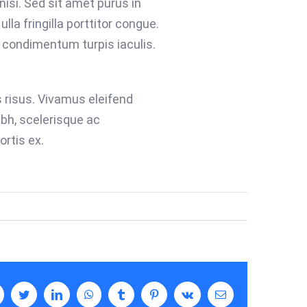
nisi. Sed sit amet purus in
lla fringilla porttitor congue.
 condimentum turpis iaculis.
 risus. Vivamus eleifend
ibh, scelerisque ac
ortis ex.
acebook
Twitter
LinkedIn
WhatsApp
Tumblr
Pinterest
Vk
Email