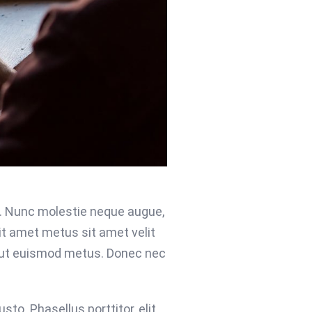
m. Nunc molestie neque augue,
it amet metus sit amet velit
ur ut euismod metus. Donec nec
usto. Phasellus porttitor, elit