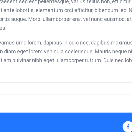
esent sed est pellentesque, varius tellus non, efficitur 
t ante lobortis, elementum orci efficitur, bibendum leo. Nu
rtis augue. Morbi ullamcorper erat vel nunc euismod, at
es.
Vivamus urna lorem, dapibus in odio nec, dapibus maximus
in diam eget lorem vehicula scelerisque. Mauris neque n
Etiam pulvinar nibh eget ullamcorper rutrum. Duis nec lob
F