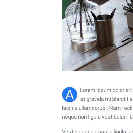
A
Lorem ipsum dolor sit
at gravida mi blandit 
lacinia ullamcorper. Nam faci
neque non ligula vestibulum bl
Vestibulum cursus in ligula laci