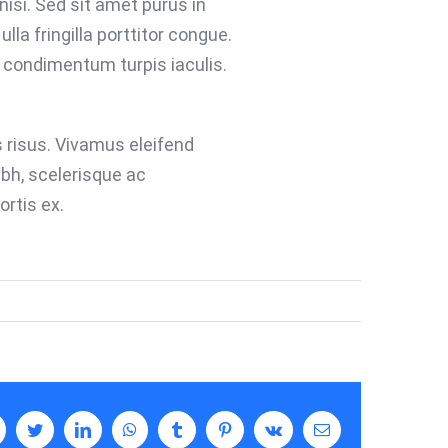
nisi. Sed sit amet purus in
lla fringilla porttitor congue.
 condimentum turpis iaculis.
 risus. Vivamus eleifend
ibh, scelerisque ac
ortis ex.
acebook
Twitter
LinkedIn
WhatsApp
Tumblr
Pinterest
Vk
Email