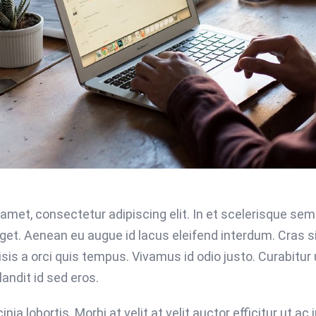
 amet, consectetur adipiscing elit. In et scelerisque se
eget. Aenean eu augue id lacus eleifend interdum. Cras s
lisis a orci quis tempus. Vivamus id odio justo. Curabit
andit id sed eros.
nia lobortis. Morbi at velit at velit auctor efficitur ut ac j