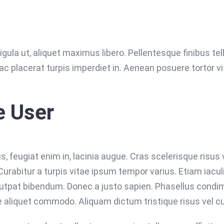
gula ut, aliquet maximus libero. Pellentesque finibus tell
ac placerat turpis imperdiet in. Aenean posuere tortor v
e User
feugiat enim in, lacinia augue. Cras scelerisque risus v
abitur a turpis vitae ipsum tempor varius. Etiam iaculis
lutpat bibendum. Donec a justo sapien. Phasellus condi
 aliquet commodo. Aliquam dictum tristique risus vel c