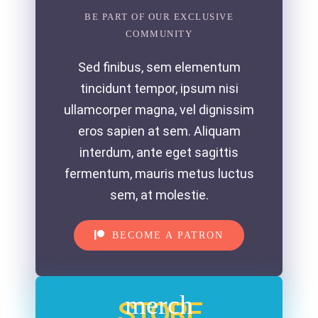
BE PART OF OUR EXCLUSIVE
COMMUNITY
Sed finibus, sem elementum
tincidunt tempor, ipsum nisi
ullamcorper magna, vel dignissim
eros sapien at sem. Aliquam
interdum, ante eget sagittis
fermentum, mauris metus luctus
sem, at molestie.
BECOME A PATRON
merch
STORE