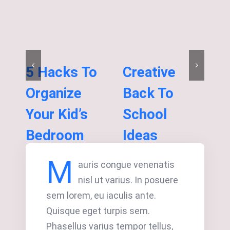
5 Hacks To
Creative
F
Organize
Back To
F
Your Kid’s
School
Acc
Bedroom
Ideas
Gifts
,
Pranks
Accessories
,
Gifts
,
Pranks
M
auris congue venenatis
nisl ut varius. In posuere
sem lorem, eu iaculis ante.
Quisque eget turpis sem.
Phasellus varius tempor tellus,